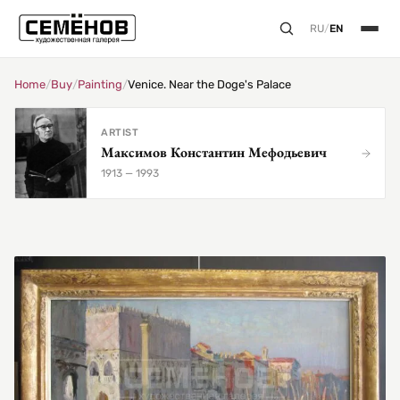
RU
/
EN
Home
/
Buy
/
Painting
/
Venice. Near the Doge's Palace
ARTIST
Максимов Константин Мефодьевич
1913 — 1993