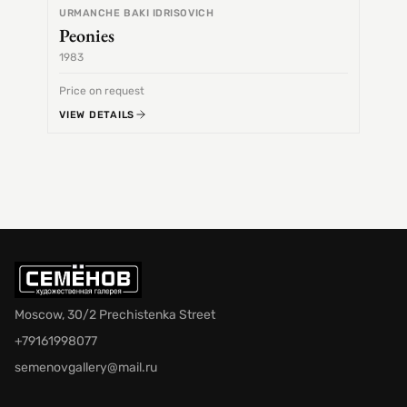
URMANCHE BAKI IDRISOVICH
Peonies
1983
1968
Price on request
Price 
VIEW DETAILS
VIEW 
Moscow, 30/2 Prechistenka Street
+79161998077
semenovgallery@mail.ru