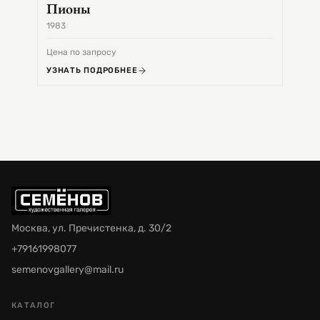
Пионы
1983
1968
Цена по запросу
Цена 
УЗНАТЬ ПОДРОБНЕЕ
УЗНА
Москва, ул. Пречистенка, д. 30/2
+79161998077
semenovgallery@mail.ru
КАТАЛОГ