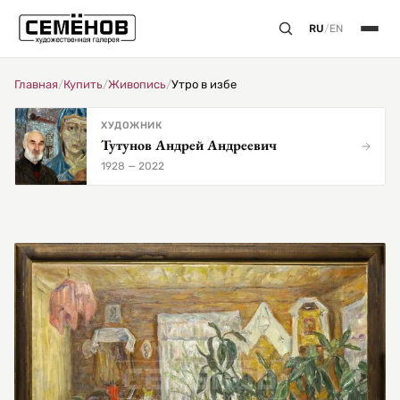
RU
/
EN
Главная
/
Купить
/
Живопись
/
Утро в избе
ХУДОЖНИК
Тутунов Андрей Андреевич
1928 — 2022