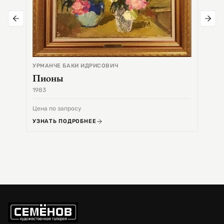
УРМАНЧЕ БАКИ ИДРИСОВИЧ
Пионы
1983
1968
Цена по запросу
Цена 
УЗНАТЬ ПОДРОБНЕЕ
УЗНА