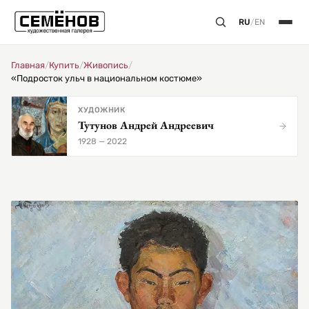
RU
/
EN
Главная
/
Купить
/
Живопись
/
«Подросток ульч в национальном костюме»
ХУДОЖНИК
Тутунов Андрей Андреевич
1928 — 2022