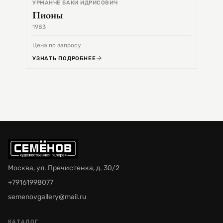
УРМАНЧЕ БАКИ ИДРИСОВИЧ
Пионы
1983
1968
Цена по запросу
Цена 
УЗНАТЬ ПОДРОБНЕЕ
УЗНА
Москва, ул. Пречистенка, д. 30/2
+79161998077
semenovgallery@mail.ru
КАТАЛОГ