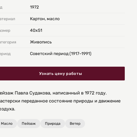
1972
од
Картон, масло
атериал
40х51
азмер
Живопись
атегория
Советский период (1917–1991)
ериод
Узнать цену работы
ейзаж Павла Судакова, написанный в 1972 году.
астерски переданное состояние природы и движение
оздуха.
Масло
Пейзаж
Природа
Ветер