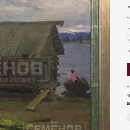
Г
М
Р
К
П
П
М
в