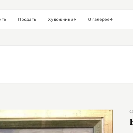
ить
Продать
Художники
О галерее
С