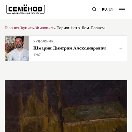
RU
/
EN
Главная
/
Купить
/
Живопись
/
Париж. Нотр-Дам. Полночь
ХУДОЖНИК
Шмарин Дмитрий Александрович
1967