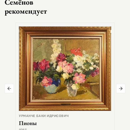
Семёнов
рекомендует
СЕМЕ
Цер
УРМАНЧЕ БАКИ ИДРИСОВИЧ
Пионы
1983
1968