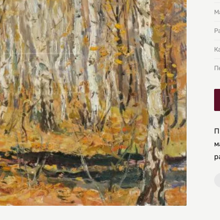
М
Р
К
П
П
м
р