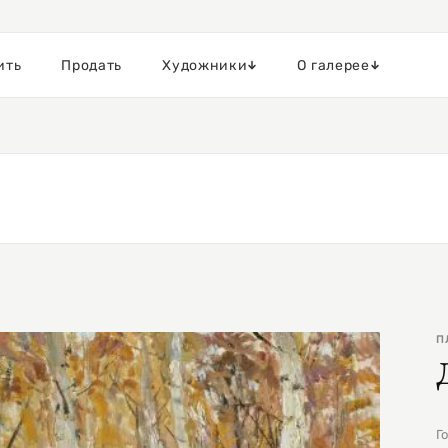
ить
Продать
Художники
О галерее
П
Г