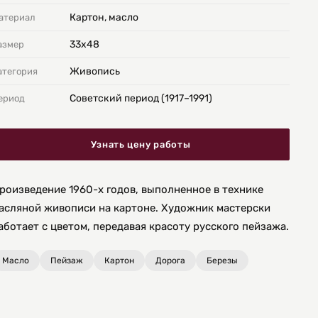
Картон, масло
атериал
33х48
азмер
Живопись
атегория
Советский период (1917–1991)
ериод
Узнать цену работы
роизведение 1960-х годов, выполненное в технике
асляной живописи на картоне. Художник мастерски
аботает с цветом, передавая красоту русского пейзажа.
Масло
Пейзаж
Картон
Дорога
Березы