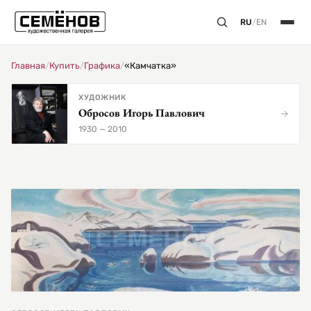
RU
/
EN
Главная
/
Купить
/
Графика
/
«Камчатка»
ХУДОЖНИК
Обросов Игорь Павлович
1930 — 2010