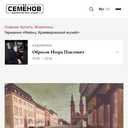
RU
/
EN
Главная
/
Купить
/
Живопись
/
Германия «Майнц. Краеведческий музей»
ХУДОЖНИК
Обросов Игорь Павлович
1930 — 2010