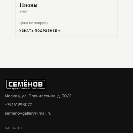
Пионы
1983
1968
Цена по запросу
Цена 
УЗНАТЬ ПОДРОБНЕЕ
УЗНА
Москва, ул. Пречистенка, д. 30/2
+79161998077
semenovgallery@mail.ru
КАТАЛОГ