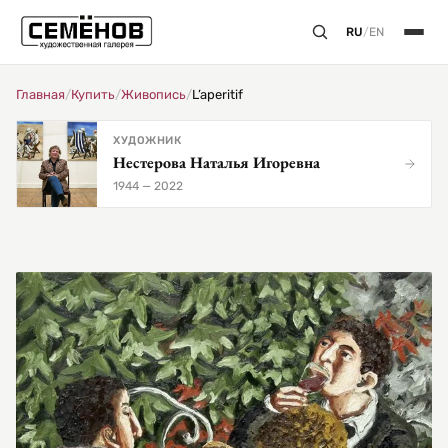
RU
/
EN
Главная
/
Купить
/
Живопись
/
L’aperitif
ХУДОЖНИК
Нестерова Наталья Игоревна
1944 — 2022