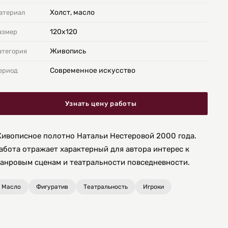
Холст, масло
атериал
120х120
азмер
Живопись
атегория
Современное искусство
ериод
Узнать цену работы
ивописное полотно Натальи Нестеровой 2000 года.
абота отражает характерный для автора интерес к
анровым сценам и театральности повседневности.
Масло
Фигуратив
Театральность
Игроки