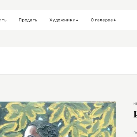
ить
Продать
Художники
О галерее
Н
Г