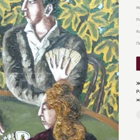
М
Р
К
П
Ж
Р
ж