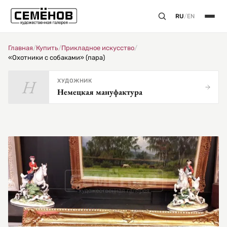
RU
/
EN
Главная
/
Купить
/
Прикладное искусство
/
«Охотники с собаками» (пара)
Н
ХУДОЖНИК
Немецкая мануфактура