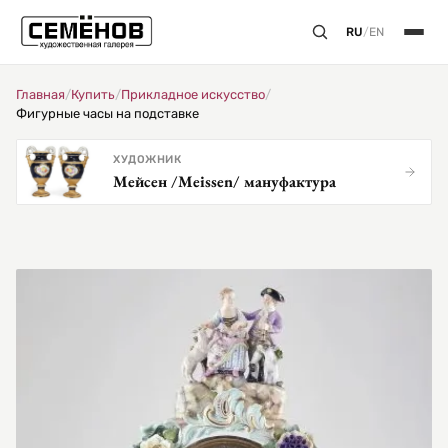
RU
/
EN
Главная
/
Купить
/
Прикладное искусство
/
Фигурные часы на подставке
ХУДОЖНИК
Мейсен /Meissen/ мануфактура