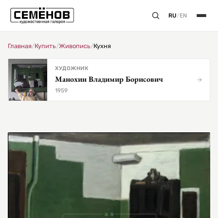
RU
/
EN
Главная
/
Купить
/
Живопись
/
Кухня
ХУДОЖНИК
Манохин Владимир Борисович
1959