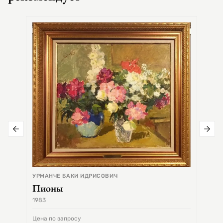
СЕМЕ
Цер
УРМАНЧЕ БАКИ ИДРИСОВИЧ
Пионы
1983
1968
Цена по запросу
Цена 