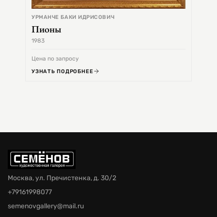
УРМАНЧЕ БАКИ ИДРИСОВИЧ
Пионы
1983
1968
Цена по запросу
Цена 
УЗНАТЬ ПОДРОБНЕЕ
УЗНА
Москва, ул. Пречистенка, д. 30/2
+79161998077
semenovgallery@mail.ru