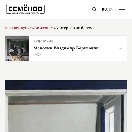
RU
/
EN
Главная
/
Купить
/
Живопись
/
Интерьер на белом
ХУДОЖНИК
Манохин Владимир Борисович
1959