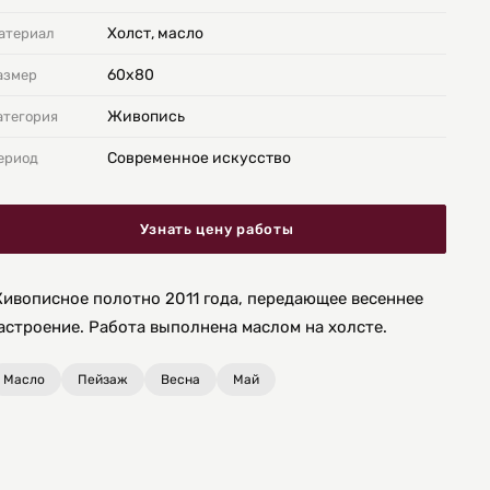
Холст, масло
атериал
60х80
азмер
Живопись
атегория
Современное искусство
ериод
Узнать цену работы
ивописное полотно 2011 года, передающее весеннее
астроение. Работа выполнена маслом на холсте.
Масло
Пейзаж
Весна
Май