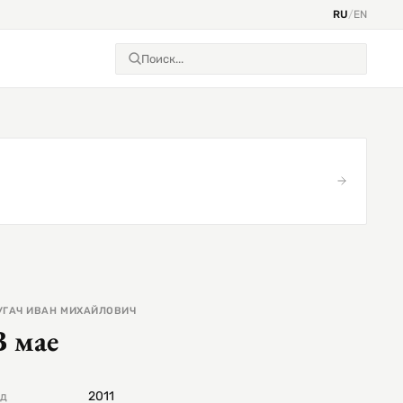
RU
/
EN
УГАЧ ИВАН МИХАЙЛОВИЧ
В мае
2011
од