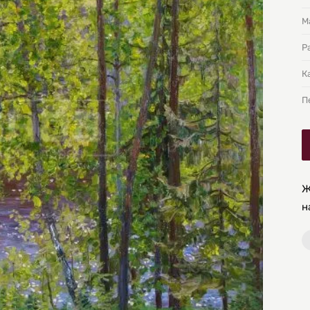
М
Р
К
П
Ж
н