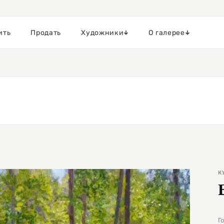
ить
Продать
Художники
О галерее
К
Г