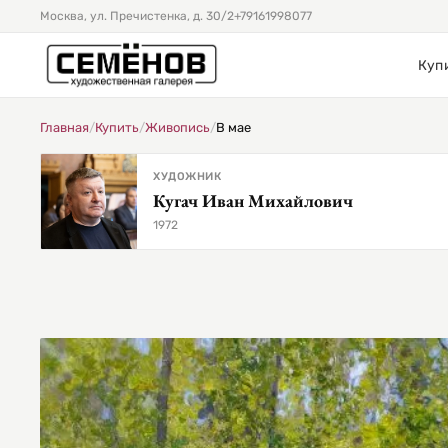
Москва, ул. Пречистенка, д. 30/2
+79161998077
Куп
Главная
/
Купить
/
Живопись
/
В мае
ХУДОЖНИК
Кугач Иван Михайлович
1972