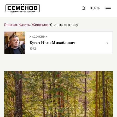
RU
/
EN
Главная
/
Купить
/
Живопись
/
Солнышко в лесу
ХУДОЖНИК
Кугач Иван Михайлович
1972