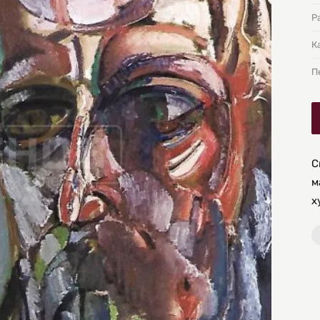
Р
К
П
С
м
х