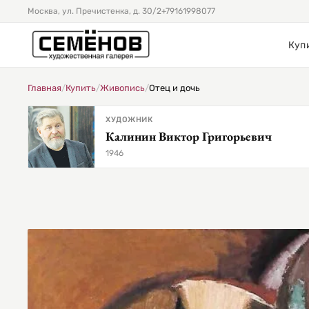
Москва, ул. Пречистенка, д. 30/2
+79161998077
Куп
Главная
/
Купить
/
Живопись
/
Отец и дочь
ХУДОЖНИК
Калинин Виктор Григорьевич
1946