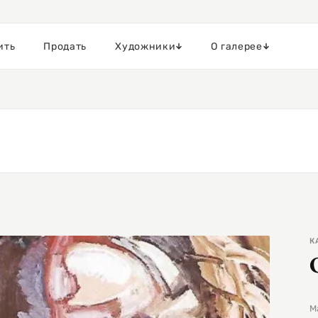
ить
Продать
Художники
О галерее
К
М