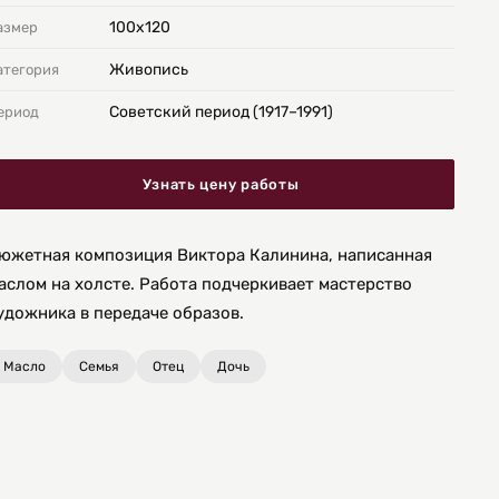
100х120
азмер
Живопись
атегория
Советский период (1917–1991)
ериод
Узнать цену работы
южетная композиция Виктора Калинина, написанная
аслом на холсте. Работа подчеркивает мастерство
удожника в передаче образов.
Масло
Семья
Отец
Дочь