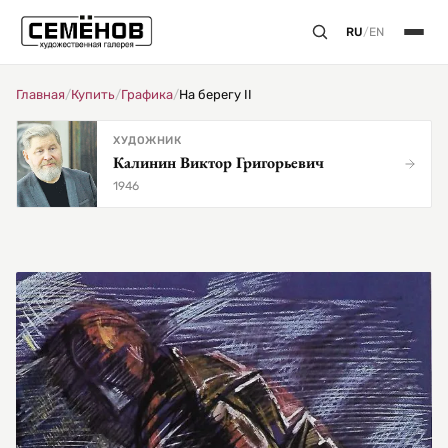
RU
/
EN
Главная
/
Купить
/
Графика
/
На берегу II
ХУДОЖНИК
Калинин Виктор Григорьевич
1946