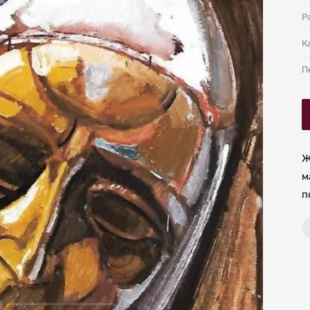
Р
К
П
Ж
м
п