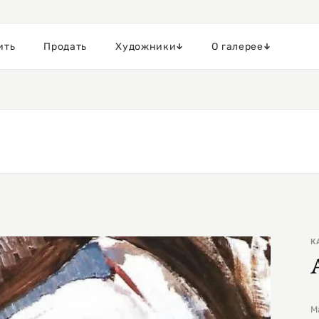
ить
Продать
Художники
О галерее
К
М