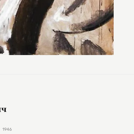
ич
1946