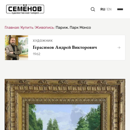
RU
/
EN
Главная
/
Купить
/
Живопись
/
Париж. Парк Монсо
ХУДОЖНИК
Герасимов Андрей Викторович
1962