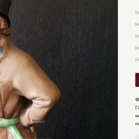
Г
М
Р
К
П
Ф
Г
м
п