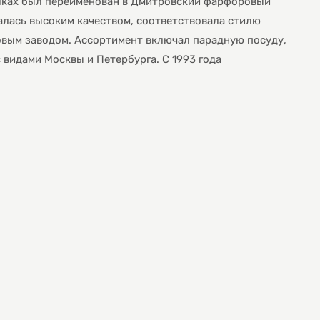
билках был переименован в Дмитровский фарфоровый
чалась высоким качеством, соответствовала стилю
вым заводом. Ассортимент включал парадную посуду,
 видами Москвы и Петербурга. С 1993 года