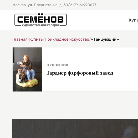
Москва, ул. Пречистенка, д. 30/2
+79161998077
Куп
Главная
/
Купить
/
Прикладное искусство
/
«Танцующий»
ХУДОЖНИК
Гарднер фарфоровый завод