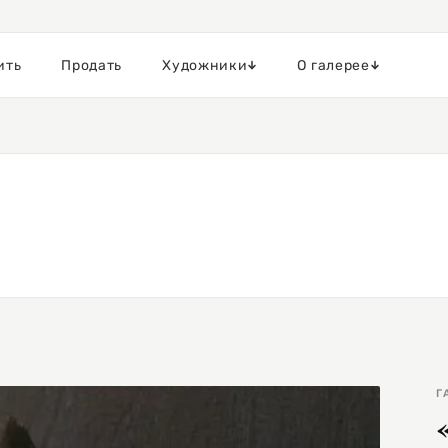
ить
Продать
Художники
О галерее
Г