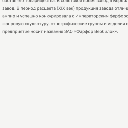
состав его товарищества. В советское время завод в Вер
завод. В период расцвета (XIX век) продукция завода отли
ампир и успешно конкурировала с Императорским фарфоро
жанровую скульптуру, этнографические группы и изделия с
предприятие носит название ЗАО «Фарфор Вербилок».