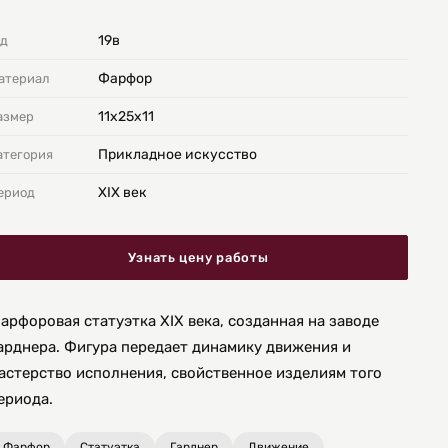
19в
од
Фарфор
атериал
11х25х11
азмер
Прикладное искусство
атегория
XIX век
ериод
Узнать цену работы
арфоровая статуэтка XIX века, созданная на заводе
арднера. Фигура передает динамику движения и
астерство исполнения, свойственное изделиям того
ериода.
Фарфор
Статуэтка
Гарднер
Движение