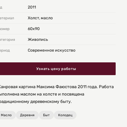
2011
од
Холст, масло
атериал
60х90
азмер
Живопись
атегория
Современное искусство
ериод
Узнать цену работы
анровая картина Максима Фаюстова 2011 года. Работа
ыполнена маслом на холсте и посвящена
радиционному деревенскому быту.
Масло
Деревня
Быт
Колодец