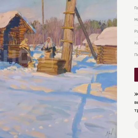
Г
М
Р
К
П
Ж
в
т