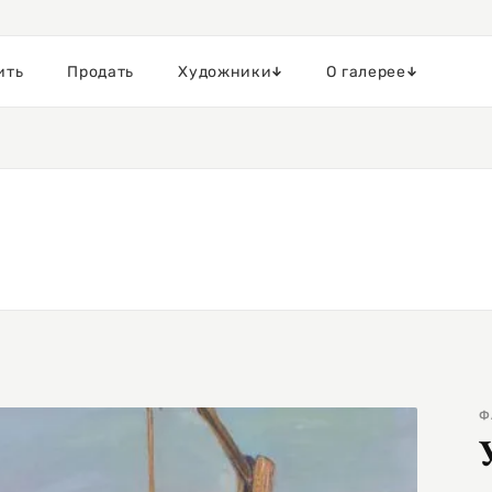
ить
Продать
Художники
О галерее
Ф