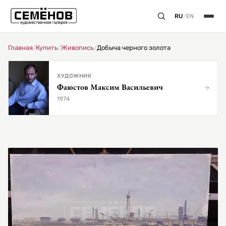
RU
/
EN
Главная
/
Купить
/
Живопись
/
Добыча черного золота
ХУДОЖНИК
Фаюстов Максим Васильевич
1974