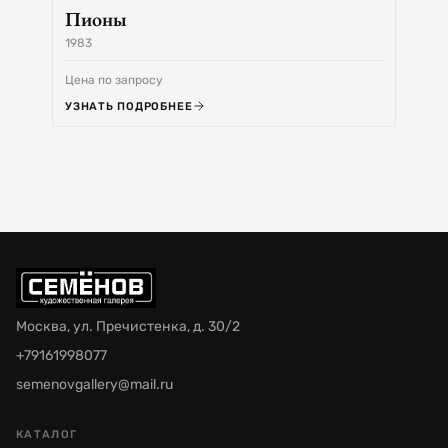
Пионы
1983
1968
Цена по запросу
Цена 
УЗНАТЬ ПОДРОБНЕЕ
УЗНА
Москва, ул. Пречистенка, д. 30/2
+79161998077
semenovgallery@mail.ru
КАТАЛОГ