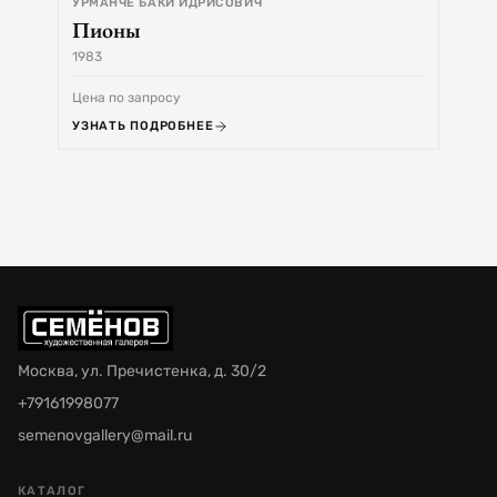
УРМАНЧЕ БАКИ ИДРИСОВИЧ
Пионы
1983
1968
Цена по запросу
Цена 
УЗНАТЬ ПОДРОБНЕЕ
УЗНА
Москва, ул. Пречистенка, д. 30/2
+79161998077
semenovgallery@mail.ru
КАТАЛОГ