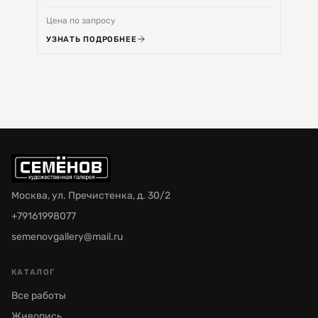
Цена по запросу
Цена 
УЗНАТЬ ПОДРОБНЕЕ
УЗНА
Москва, ул. Пречистенка, д. 30/2
+79161998077
semenovgallery@mail.ru
КАТАЛОГ
Все работы
Живопись