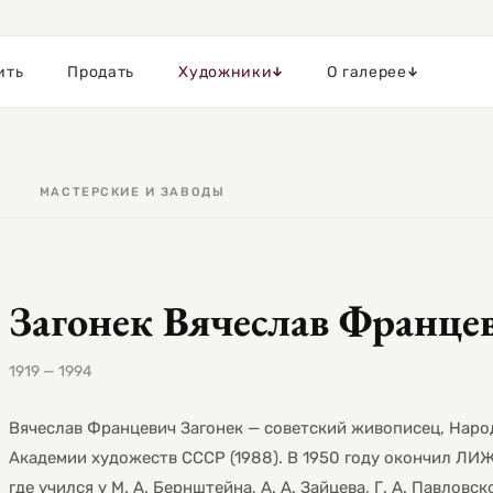
ить
Продать
Художники
О галерее
МАСТЕРСКИЕ И ЗАВОДЫ
Загонек Вячеслав Франце
1919 — 1994
Вячеслав Францевич Загонек — советский живописец, Наро
Академии художеств СССР (1988). В 1950 году окончил ЛИЖС
где учился у М. А. Бернштейна, А. А. Зайцева, Г. А. Павловск