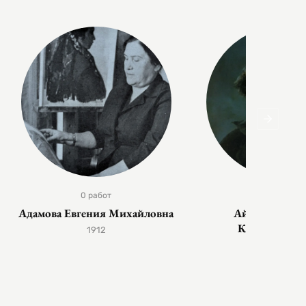
0 работ
0 работ
Адамова Евгения Михайловна
Айвазовский 
Константин
1912
1817 — 1900