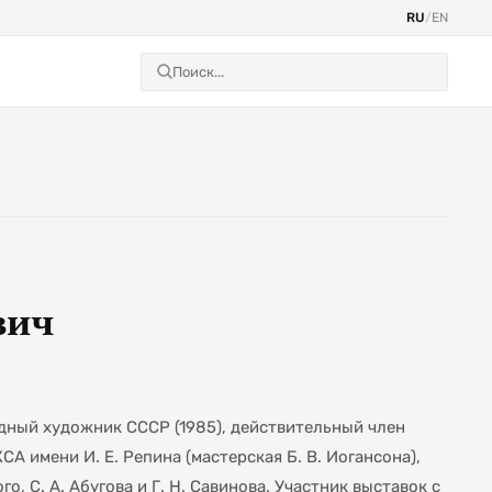
RU
/
EN
вич
дный художник СССР (1985), действительный член
А имени И. Е. Репина (мастерская Б. В. Иогансона),
ого, С. А. Абугова и Г. Н. Савинова. Участник выставок с