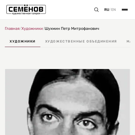
RU
/
EN
Главная
/
Художники
/
Шухмин Петр Митрофанович
ХУДОЖНИКИ
ХУДОЖЕСТВЕННЫЕ ОБЪЕДИНЕНИЯ
МАС