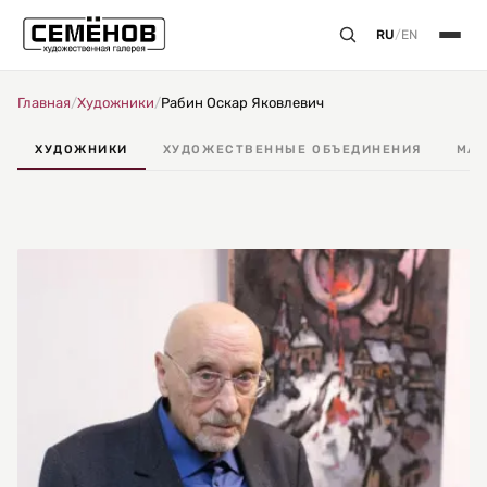
RU
/
EN
Главная
/
Художники
/
Рабин Оскар Яковлевич
ХУДОЖНИКИ
ХУДОЖЕСТВЕННЫЕ ОБЪЕДИНЕНИЯ
МАС