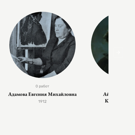
0 работ
0 работ
Адамова Евгения Михайловна
Айвазовский 
Константин
1912
1817 — 1900