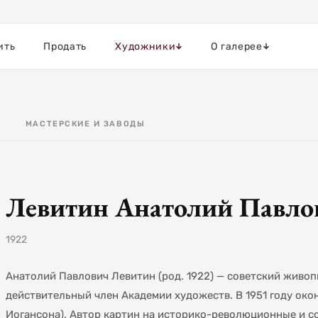
ить
Продать
Художники
О галерее
МАСТЕРСКИЕ И ЗАВОДЫ
Левитин Анатолий Павло
1922
Анатолий Павлович Левитин (род. 1922) — советский живо
действительный член Академии художеств. В 1951 году окон
Иогансона). Автор картин на историко-революционные и со