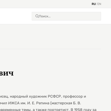
RU
/
EN
вич
писец, народный художник РСФСР, профессор и
чил ИЖСА им. И. Е. Репина (мастерская Б. В.
временные темы, а также портретист. В 1958 году за