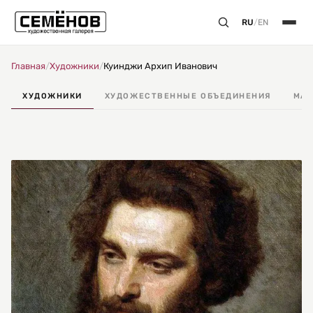
RU
/
EN
Главная
/
Художники
/
Куинджи Архип Иванович
ХУДОЖНИКИ
ХУДОЖЕСТВЕННЫЕ ОБЪЕДИНЕНИЯ
МАС