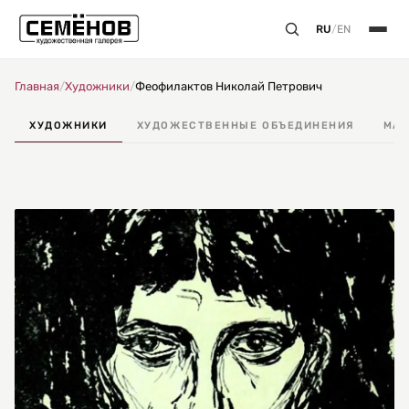
RU
/
EN
Главная
/
Художники
/
Феофилактов Николай Петрович
ХУДОЖНИКИ
ХУДОЖЕСТВЕННЫЕ ОБЪЕДИНЕНИЯ
МАС